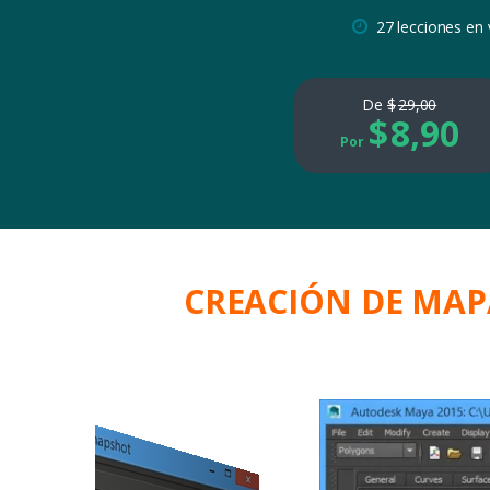
27 lecciones en 
De
$
29,00
$
8,90
Por
CREACIÓN DE MAP