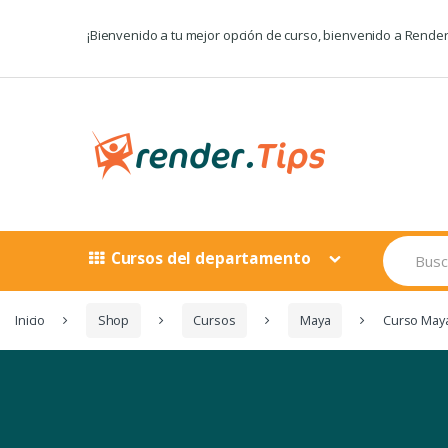
Saltar
saltar
a
al
¡Bienvenido a tu mejor opción de curso, bienvenido a Render
navegación
contenido
Buscar:
Cursos del departamento
Inicio
Shop
Cursos
Maya
Curso May