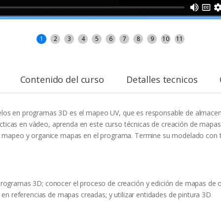
1
2
3
4
5
6
7
8
9
10
11
Contenido del curso
Detalles tecnicos
los en programas 3D es el mapeo UV, que es responsable de almacenar
rácticas en và­deo, aprenda en este curso técnicas de creación de map
e mapeo y organice mapas en el programa. Termine su modelado con té
ogramas 3D; conocer el proceso de creación y edición de mapas de obj
en referencias de mapas creadas; y utilizar entidades de pintura 3D